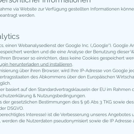
ahme via Website zur Verfügung gestellten Informationen können
beantragt werden.
lytics
s, einen Webanalyse­dienst der Google Inc. („Google“). Google An
gespeichert werden und die eine Analyse der Benutzung dieser W
 Ihren Browser so einrichten, dass keine Cookies gespeichert w
ugin herunterladen und installieren
.
misierung über ihren Browser, wird Ihre IP-Adresse von Google je
Vertragsstaaten des Abkommens über den Europäischen Wirtschaf
glich.
r basiert auf den Standard­vertragsklauseln der EU im Rahmen
schutzerklärung & Nutzungs­bedingungen.
s der gesetzlichen Bestimmungen des § 96 Abs 3 TKG sowie des Art
) der DSGVO.
rechtigtes Interesse) ist die Verbesserung unseres Angebotes u
st, werden die Nutzerdaten pseudonymisiert sowie die IP Adresse 